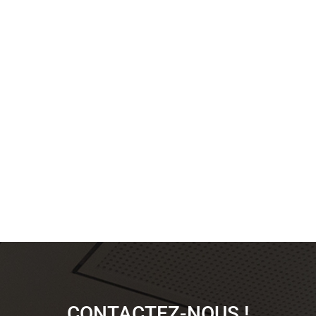
Ils nous font également confiance :
Heineken ·
Centre d’addictologie d’Hauteville · Les
Compagnons du Devoir (Échirolles) · DEP
Construction (Monaco) · Centre paroissial
(Vallauris) · Acrosys (Tarascon-sur-Ariège) · Salle
de sport (Genève) · Usine Générale (Belley) ·
ALGED (Lyon) · Qualiconsult (Hérouville-Saint-
Clair) – et tant d’autres…
CONTACTEZ-NOUS !